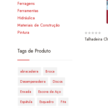
Ferragens
Ferramentas
Hidráulica
Materiais de Construção
Pintura
0
Talhadeira C
out
of
Tags de Produto
5
abracadeira
Broca
Desempenadeira
Discos
Enxada
Escova de Aço
Espátula
Esquadro
Fita