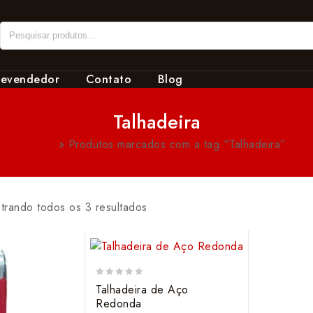
revendedor
Contato
Blog
Talhadeira
Início
»
Produtos marcados com a tag “Talhadeira”
trando todos os 3 resultados
0
Talhadeira de Aço
out
Redonda
of