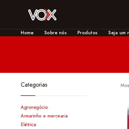
Home
Sobre nós
Produtos
Seja um 
Categorias
Mos
Agronegócio
Armarinho e mercearia
Elétrica