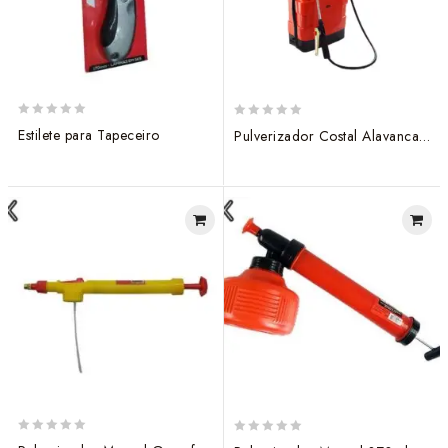
0
0
Estilete para Tapeceiro
Pulverizador Costal Alavanca 20L
out
out
of
of
5
5
0
0