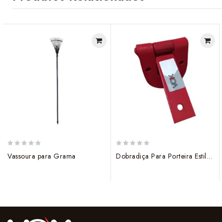
0
0
Vassoura para Grama
Dobradiça Para Porteira Estilo Ferradura
out
out
of
of
5
5