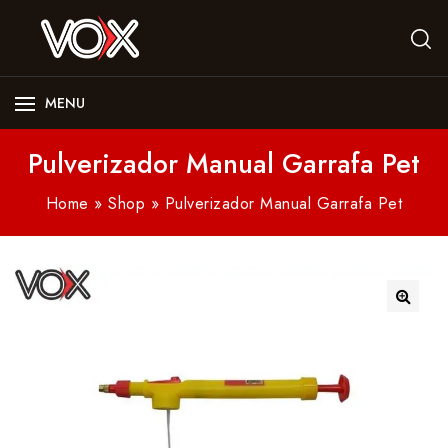
MENU
Pulverizador Manual Garrafa Pet
Home
»
Shop
»
Pulverizador Manual Garrafa Pet