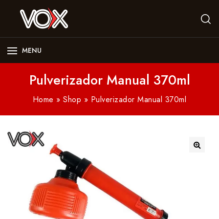
MENU
Pulverizador Manual 370ml
Home
»
Shop
»
Pulverizador Manual 370ml