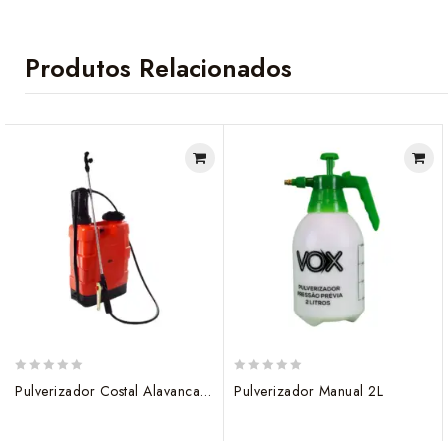
Produtos Relacionados
0
0
Pulverizador Costal Alavanca 20L
Pulverizador Manual 2L
out
out
of
of
5
5