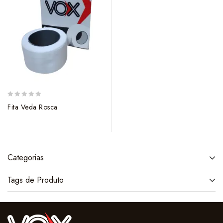
0
Fita Veda Rosca
out
of
5
Categorias
Tags de Produto