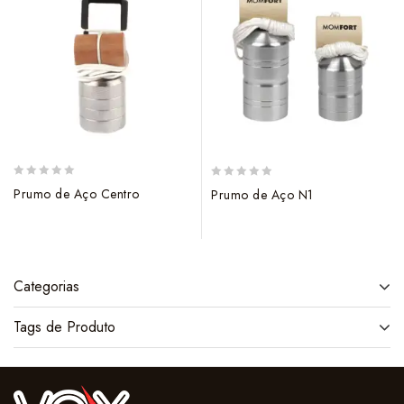
0
0
Prumo de Aço Centro
Prumo de Aço N1
out
out
of
of
5
5
Categorias
Tags de Produto