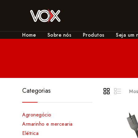
Home
Sobre nós
Produtos
Seja um 
Categorias
Mos
Agronegócio
Armarinho e mercearia
Elétrica