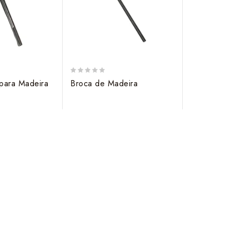
0
para Madeira
Broca de Madeira
out
of
5