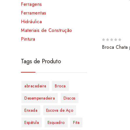
Ferragens
Ferramentas
Hidráulica
Materiais de Construção
Pintura
0
Broca Chata 
out
of
Tags de Produto
5
abracadeira
Broca
Desempenadeira
Discos
Enxada
Escova de Aço
Espátula
Esquadro
Fita