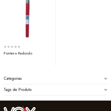
0
Ponteiro Redondo
out
of
5
Categorias
Tags de Produto