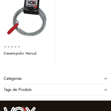
0
Desentupidor Manual
out
of
5
Categorias
Tags de Produto