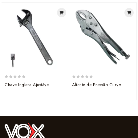
0
0
Chave Inglesa Ajustável
Alicate de Pressão Curvo
out
out
of
of
5
5