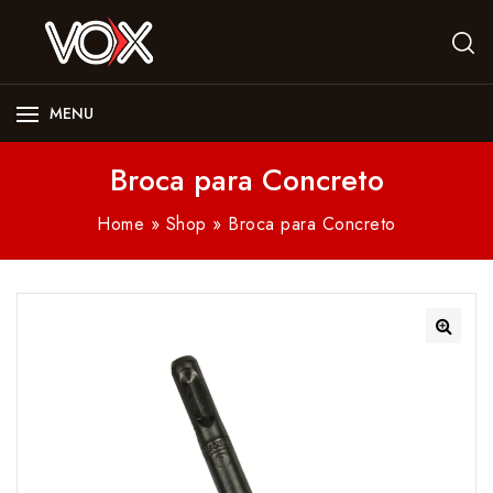
MENU
Broca para Concreto
Home
»
Shop
»
Broca para Concreto