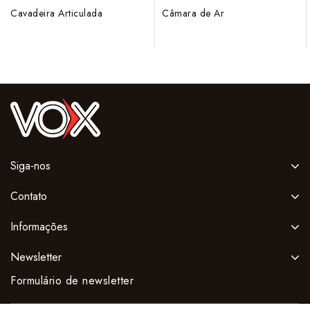
0
0
Cavadeira Articulada
Câmara de Ar
out
out
of
of
5
5
Siga-nos
Contato
Informações
Newsletter
Formulário de newsletter