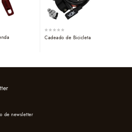
0
0
enda
Chave 
Cadeado de Bicicleta
out
out
of
of
5
5
ter
io de newsletter