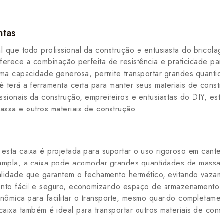
ntas
 que todo profissional da construção e entusiasta do bricol
 oferece a combinação perfeita de resistência e praticidade p
uma capacidade generosa, permite transportar grandes quant
ê terá a ferramenta certa para manter seus materiais de con
sionais da construção, empreiteiros e entusiastas do DIY, est
ssa e outros materiais de construção.
, esta caixa é projetada para suportar o uso rigoroso em cant
la, a caixa pode acomodar grandes quantidades de massa, t
alidade que garantem o fechamento hermético, evitando vaza
ento fácil e seguro, economizando espaço de armazenamento
ômica para facilitar o transporte, mesmo quando completame
aixa também é ideal para transportar outros materiais de co