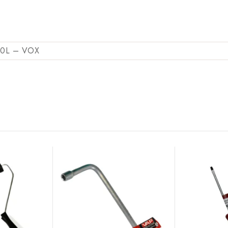
20L – VOX