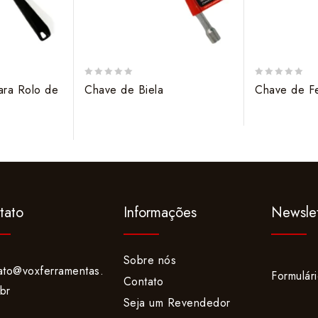
0
0
ara Rolo de
Chave de Biela
Chave de F
out
out
of
of
5
5
tato
Informações
Newslet
Sobre nós
ato@voxferramentas.
Formulár
Contato
br
Seja um Revendedor