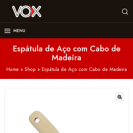
MENU
Espátula de Aço com Cabo de
Madeira
Home
»
Shop
»
Espátula de Aço com Cabo de Madeira