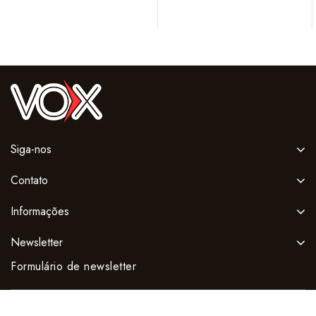
of
of
5
5
Siga-nos
Contato
Informações
Newsletter
Formulário de newsletter
Copyright © 2026 Vox Ferramentas