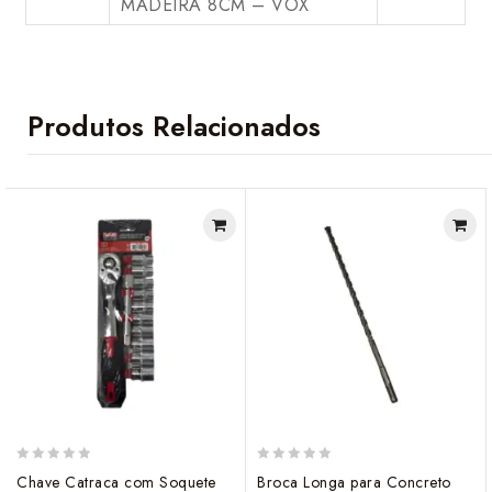
MADEIRA 8CM – VOX
Produtos Relacionados
0
0
Chave Catraca com Soquete
Broca Longa para Concreto
out
out