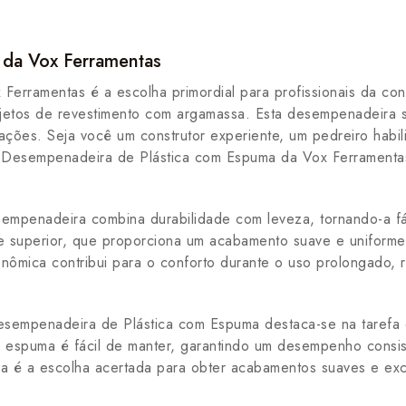
da Vox Ferramentas
rramentas é a escolha primordial para profissionais da cons
jetos de revestimento com argamassa. Esta desempenadeira se
cações. Seja você um construtor experiente, um pedreiro hab
, a Desempenadeira de Plástica com Espuma da Vox Ferrament
sempenadeira combina durabilidade com leveza, tornando-a fác
 superior, que proporciona um acabamento suave e uniforme,
nômica contribui para o conforto durante o uso prolongado, 
sempenadeira de Plástica com Espuma destaca-se na tarefa de 
 espuma é fácil de manter, garantindo um desempenho consis
ra é a escolha acertada para obter acabamentos suaves e exc