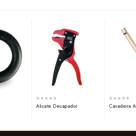
0
0
Alicate Decapador
Cavadeira A
out
out
of
of
5
5