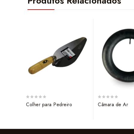
Produtos Relacionados
0
0
Colher para Pedreiro
Câmara de Ar
out
out
of
of
5
5