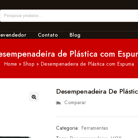
revendedor
Contato
Blog
esempenadeira de Plástica com Espu
Home
»
Shop
»
Desempenadeira de Plástica com Espuma
Desempenadeira De Plást
Comparar
🔍
Categoria:
Ferramentas