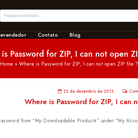
revendedor
Contato
Blog
s Password for ZIP, I can not open ZI
Home
»
Where is Password for ZIP, I can not open ZIP file 
23 de dezembro de 2013
Com
Where is Password for ZIP, I can n
password from “My Downloadable Products” under “My Accoun