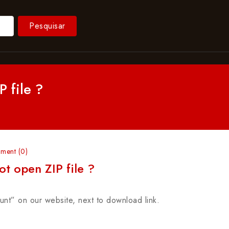
Pesquisar
P file ?
?
ment (0)
ot open ZIP file ?
t” on our website, next to download link.