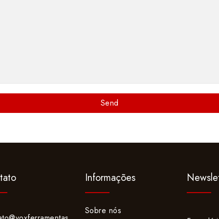
tato
Informações
Newslet
Sobre nós
ato@voxferramentas.