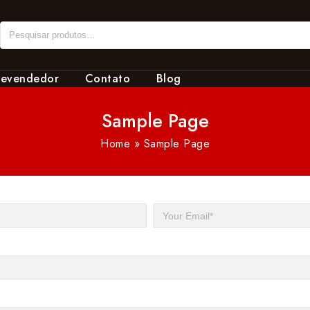
revendedor
Contato
Blog
Sample Page
Home
»
Sample Page